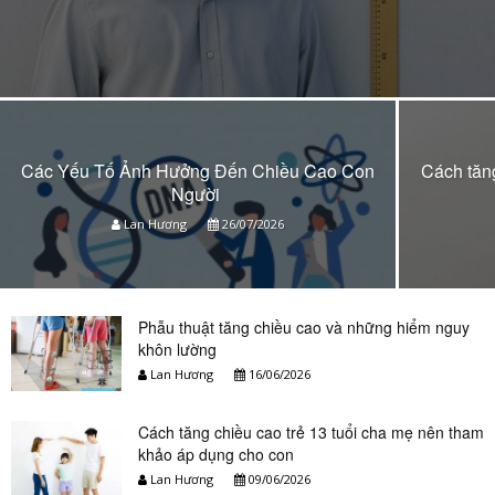
Các Yếu Tố Ảnh Hưởng Đến Chiều Cao Con
Cách tăng
Người
Lan Hương
26/07/2026
Phẫu thuật tăng chiều cao và những hiểm nguy
khôn lường
Lan Hương
16/06/2026
Cách tăng chiều cao trẻ 13 tuổi cha mẹ nên tham
khảo áp dụng cho con
Lan Hương
09/06/2026