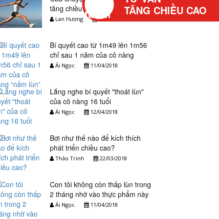
TĂNG CHIỀU CAO
tăng chiều cao thành công
Lan Hương
30/08/2015
Bí quyết cao từ 1m49 lên 1m56
chỉ sau 1 năm của cô nàng
“nấm lùn”
Ái Ngọc
11/04/2018
Lắng nghe bí quyết "thoát lùn"
của cô nàng 16 tuổi
Ái Ngọc
12/04/2018
Bơi như thế nào để kích thích
phát triển chiều cao?
Thảo Trinh
22/03/2018
Con tôi không còn thấp lùn trong
2 tháng nhờ vào thực phẩm này
Ái Ngọc
11/04/2018