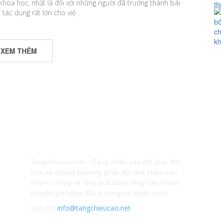
hoa học, nhất là đối với những người đã trưởng thành bài
 tác dụng rất lớn cho việ
XEM THÊM
GIỚI THIỆU
K
Tangchieucao.net - Tăng chiều cao đột phá: Nơi
chia sẻ những phương pháp đột phá chiều cao
nhanh chóng và hiệu quả được tổng hợp từ các
chuyên gia hàng đầu ở trong và ngoài nước
Liên hệ:
info@tangchieucao.net