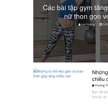
Các bài tập gym tăng
nữ thon gọn v
Lan Hương
24/0
Những 
chiều 
Phương T
Bạn đã bi
bơi lội, đ