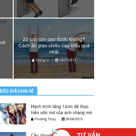
23 tuổi còn cao được không?
hanh
Cách ăn gian chiều cao hiệu quả
nhất
Tường Vi
14/07/2017
ĐỘC GIẢ CHIA SẺ
Hành trình tăng 12cm để thực
hiện ước mơ của anh chàng mê
du lịch
Phương Thuý
30/08/2015
TƯ VẤN
Câu chuyện của một nấm lùn