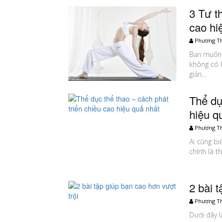
3 Tư t
cao hi
Phương T
Bạn muốn 
không có k
giản...
Thể dụ
hiệu q
Phương T
Ai cũng bi
chính là t
2 bài 
Phương T
Dưới đây l