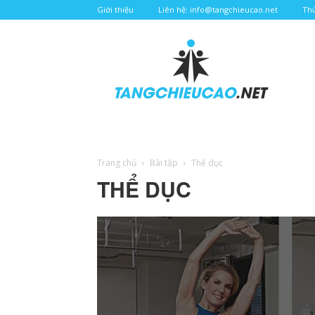
Giới thiệu
Liên hệ: info@tangchieucao.net
Thứ
Tăng
chiều
cao
Trang chủ
Bài tập
Thể dục
THỂ DỤC