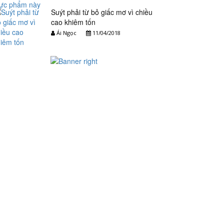
Suýt phải từ bỏ giấc mơ vì chiều
cao khiêm tốn
Ái Ngọc
11/04/2018
ẾT NỐI VỚI CHÚNG TÔI