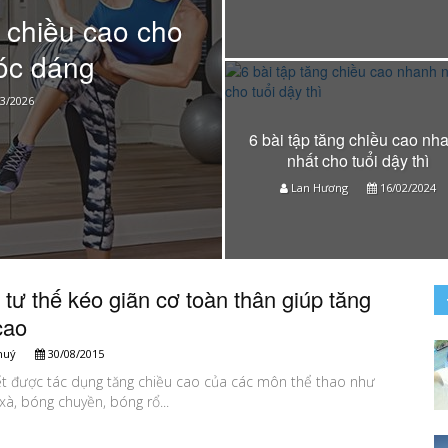
 chiều cao cho
óc dáng
3/2026
​​​​​​​6 bài tập tăng chiều cao n
nhất cho tuổi dậy thì
Lan Hương
16/02/2024
tư thế kéo giãn cơ toàn thân giúp tăng
cao
huý
30/08/2015
ết được tác dụng tăng chiều cao của các môn thể thao như
u xà, bóng chuyền, bóng rổ...