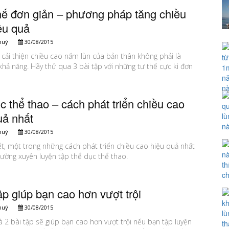
hế đơn giản – phương pháp tăng chiều
ệu quả
huý
30/08/2015
cải thiện chiều cao nấm lùn của bản thân không phải là
hả năng. Hãy thử qua 3 bài tập với những tư thế cực kì đơn
c thể thao – cách phát triển chiều cao
uả nhất
huý
30/08/2015
ết, một trong những cách phát triển chiều cao hiệu quả nhất
hường xuyên luyện tập thể dục thể thao.
tập giúp bạn cao hơn vượt trội
huý
30/08/2015
à 2 bài tập sẽ giúp bạn cao hơn vượt trội nếu bạn tập luyện