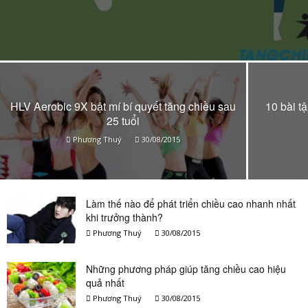
HLV Aerobic 9X bật mí bí quyết tăng chiều sau
10 bài t
25 tuổi
Phương Thuý
30/08/2015
Làm thế nào để phát triển chiều cao nhanh nhất
khi trưởng thành?
Phương Thuý
30/08/2015
Những phương pháp giúp tăng chiều cao hiệu
quả nhất
Phương Thuý
30/08/2015