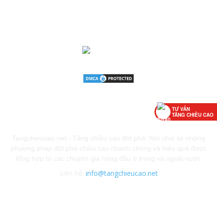
TƯ VẤN
GIỚI THIỆU
TĂNG CHIỀU CAO
Tangchieucao.net - Tăng chiều cao đột phá: Nơi chia sẻ những
phương pháp đột phá chiều cao nhanh chóng và hiệu quả được
tổng hợp từ các chuyên gia hàng đầu ở trong và ngoài nước
Liên hệ:
info@tangchieucao.net
Chính sách bảo mật