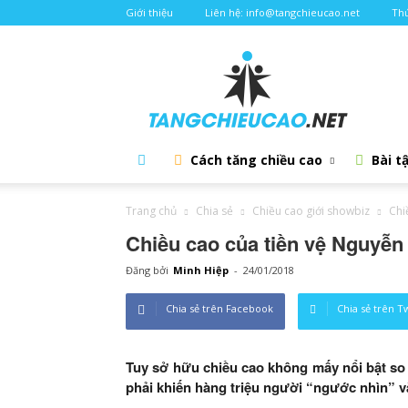
Giới thiệu
Liên hệ: info@tangchieucao.net
Thứ
Tăng
chiều
cao
Cách tăng chiều cao
Bài t
Trang chủ
Chia sẻ
Chiều cao giới showbiz
Chi
Chiều cao của tiền vệ Nguyễn
Đăng bởi
Minh Hiệp
-
24/01/2018
Chia sẻ trên Facebook
Chia sẻ trên T
Tuy sở hữu chiều cao không mấy nổi bật so
phải khiến hàng triệu người “ngước nhìn” v