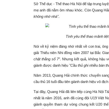
Sở Thể dục - Thể thao Hà Nội để tập trung luyệ
mẹ anh đã nằm ôm nhau khóc. Còn Quang Hải 
không nhớ nhà"
.
Tình yêu thể thao mãnh liệt
Nói về kỷ niệm đáng nhớ nhất về con trai, ông
giải Thiếu niên Nhi đồng năm 2007 tại Bắc Gian
chặt thằng số 7”
. Nhưng kết quả, không hậu v
giành được danh hiệu
"Cầu thủ ghi nhiều bàn th
Năm 2013, Quang Hải chính thức chuyển sang đ
cầu thủ 16 tuổi đầu tiên giành danh hiệu vô địc
Tại đây, Quang Hải đã liên tiếp cùng Hà Nội T
nhất là năm 2016, anh đã cùng đội U19 Việt Na
giành quyền tham dự vòng chung kết U20 thế g