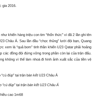
c gia 2016.
 như khiến hàng triệu con tim “thổn thức” vì đã 2 lần ghi tên
 U23 Châu Á. Sau lần đầu “chọc thủng” lưới đội bạn, Quang
ược xem là “quả bom” tinh thần khiến U23 Qatar phải hoảng
iúp các đồng đội đứng vững trong phần còn lại của trận đấu.
ng không vì thế làm nhoà đi hình ảnh xuất sắc của tiền vệ
 “cú đúp” tại trận bán kết U23 Châu Á
chiều cao 1m68