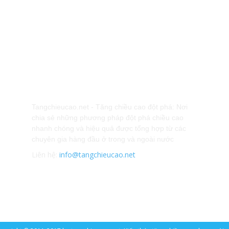
GIỚI THIỆU
K
Tangchieucao.net - Tăng chiều cao đột phá: Nơi
chia sẻ những phương pháp đột phá chiều cao
nhanh chóng và hiệu quả được tổng hợp từ các
chuyên gia hàng đầu ở trong và ngoài nước
Liên hệ:
info@tangchieucao.net
Chính sách bảo mật