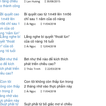
Lan Hương
30/08/2015
Bí quyết cao từ 1m49 lên 1m56
chỉ sau 1 năm của cô nàng
“nấm lùn”
Ái Ngọc
11/04/2018
Lắng nghe bí quyết "thoát lùn"
của cô nàng 16 tuổi
Ái Ngọc
12/04/2018
Bơi như thế nào để kích thích
phát triển chiều cao?
Thảo Trinh
22/03/2018
Con tôi không còn thấp lùn trong
2 tháng nhờ vào thực phẩm này
Ái Ngọc
11/04/2018
Suýt phải từ bỏ giấc mơ vì chiều