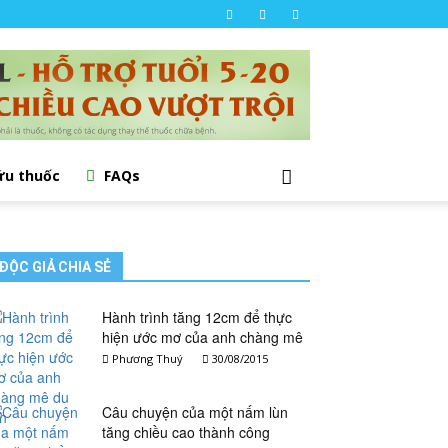
ứu thuốc
FAQs
ĐỘC GIẢ CHIA SẺ
Hành trình tăng 12cm để thực
hiện ước mơ của anh chàng mê
du lịch
Phương Thuý
30/08/2015
Câu chuyện của một nấm lùn
tăng chiều cao thành công