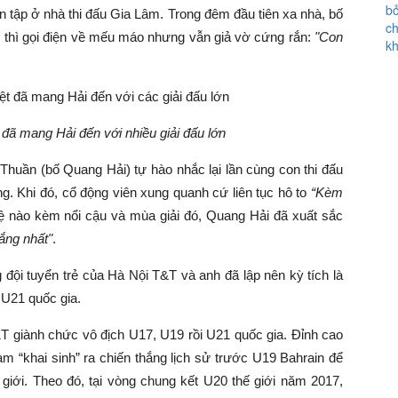
n tập ở nhà thi đấu Gia Lâm. Trong đêm đầu tiên xa nhà, bố
thì gọi điện về mếu máo nhưng vẫn giả vờ cứng rắn:
"Con
 đã mang Hải đến với nhiều giải đấu lớn
 Thuần (bố Quang Hải) tự hào nhắc lại lần cùng con thi đấu
g. Khi đó, cổ động viên xung quanh cứ liên tục hô to
“Kèm
ệ nào kèm nổi cậu và mùa giải đó, Quang Hải đã xuất sắc
ắng nhất"
.
ội tuyển trẻ của Hà Nội T&T và anh đã lập nên kỳ tích là
h U21 quốc gia.
&T giành chức vô địch U17, U19 rồi U21 quốc gia. Đỉnh cao
m “khai sinh” ra chiến thắng lịch sử trước U19 Bahrain để
iới. Theo đó, tại vòng chung kết U20 thế giới năm 2017,