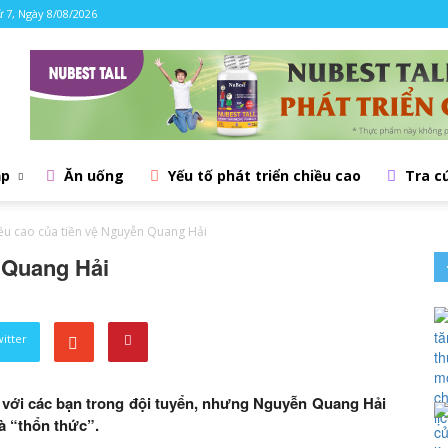
 7, Ngày 8/08/2026
ập
Ăn uống
Yếu tố phát triển chiều cao
Tra c
ều cao của tiền vệ Nguyễn Quang Hải
 Quang Hải
witter
 với các bạn trong đội tuyển, nhưng Nguyễn Quang Hải
à “thổn thức”.