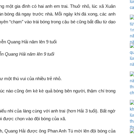
 một gia đình có hai anh em trai. Thuở nhỏ, lúc xã Xuân
ân bóng đá ngay trước nhà. Mỗi ngày khi đá xong, các anh
duyên “chạm” vào trái bóng trong cậu bé cũng bắt đầu từ dạo
n Quang Hải năm lên 9 tuổi
ư một thú vui của nhiều trẻ nhỏ.
là lúc nào cũng ôm kè kè quả bóng bên người, thậm chí trong
iếu nhi của làng cùng với anh trai (hơn Hải 3 tuổi). Bất ngờ
ội được chọn vào đội bóng của xã.
nh, Quang Hải được ông Phan Anh Tú mời lên đội bóng của