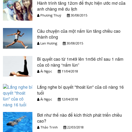
Hành trình tăng 12cm để thực hiện ước mơ của
anh chàng mê du lịch
Phương Thuý
30/08/2015
Câu chuyện của một nấm lùn tăng chiều cao
thành công
Lan Hương
30/08/2015
Bí quyết cao từ 1m49 lên 1m56 chỉ sau 1 năm
của cô nàng “nấm lùn”
Ái Ngọc
11/04/2018
Lắng nghe bí quyết "thoát lùn" của cô nàng 16
tuổi
Ái Ngọc
12/04/2018
Bơi như thế nào để kích thích phát triển chiều
cao?
Thảo Trinh
22/03/2018