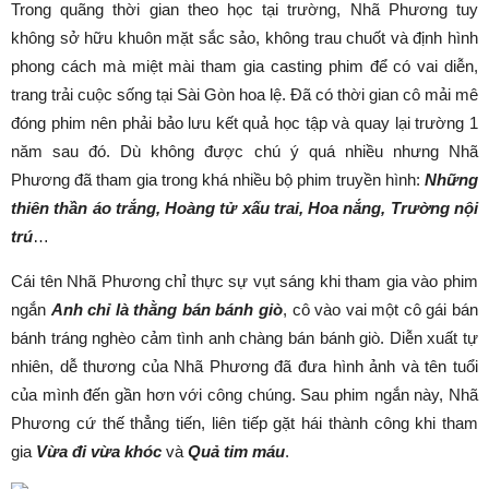
Trong quãng thời gian theo học tại trường, Nhã Phương tuy
không sở hữu khuôn mặt sắc sảo, không trau chuốt và định hình
phong cách mà miệt mài tham gia casting phim để có vai diễn,
trang trải cuộc sống tại Sài Gòn hoa lệ. Đã có thời gian cô mải mê
đóng phim nên phải bảo lưu kết quả học tập và quay lại trường 1
năm sau đó. Dù không được chú ý quá nhiều nhưng Nhã
Phương đã tham gia trong khá nhiều bộ phim truyền hình:
Những
thiên thần áo trắng, Hoàng tử xấu trai, Hoa nắng, Trường nội
trú
…
Cái tên Nhã Phương chỉ thực sự vụt sáng khi tham gia vào phim
ngắn
Anh chỉ là thằng bán bánh giò
, cô vào vai một cô gái bán
bánh tráng nghèo cảm tình anh chàng bán bánh giò. Diễn xuất tự
nhiên, dễ thương của Nhã Phương đã đưa hình ảnh và tên tuổi
của mình đến gần hơn với công chúng. Sau phim ngắn này, Nhã
Phương cứ thế thẳng tiến, liên tiếp gặt hái thành công khi tham
gia
Vừa đi vừa khóc
và
Quả tim máu
.