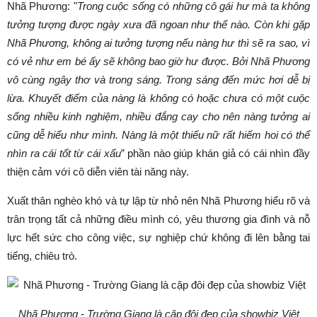
Nhã Phương: "
Trong cuộc sống có những cô gái hư mà ta không
tưởng tượng được ngày xưa đã ngoan như thế nào. Còn khi gặp
Nhã Phương, không ai tưởng tượng nếu nàng hư thì sẽ ra sao, vì
có vẻ như em bé ấy sẽ không bao giờ hư được. Bởi Nhã Phương
vô cùng ngây thơ và trong sáng. Trong sáng đến mức hơi dễ bị
lừa. Khuyết điểm của nàng là không có hoặc chưa có một cuộc
sống nhiều kinh nghiệm, nhiều đắng cay cho nên nàng tưởng ai
cũng dễ hiểu như mình. Nàng là một thiếu nữ rất hiếm hoi có thể
nhìn ra cái tốt từ cái xấu
” phần nào giúp khán giả có cái nhìn đầy
thiện cảm với cô diễn viên tài năng này.
Xuất thân nghèo khó và tự lập từ nhỏ nên Nhã Phương hiểu rõ và
trân trọng tất cả những điều mình có, yêu thương gia đình và nỗ
lực hết sức cho công việc, sự nghiệp chứ không đi lên bằng tai
tiếng, chiêu trò.
Nhã Phương - Trường Giang là cặp đôi đẹp của showbiz Việt