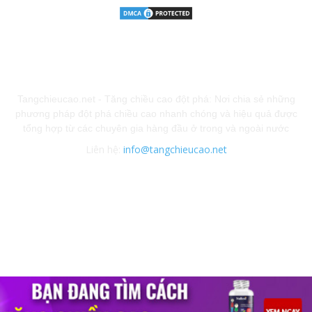
GIỚI THIỆU
Tangchieucao.net - Tăng chiều cao đột phá: Nơi chia sẻ những
phương pháp đột phá chiều cao nhanh chóng và hiệu quả được
tổng hợp từ các chuyên gia hàng đầu ở trong và ngoài nước
Liên hệ:
info@tangchieucao.net
Chính sách bảo mật
KẾT NỐI VỚI CHÚNG TÔI
Copyright © 2011-2017 by tangchieucao.net. Kiến thức tăng chiều cao cho