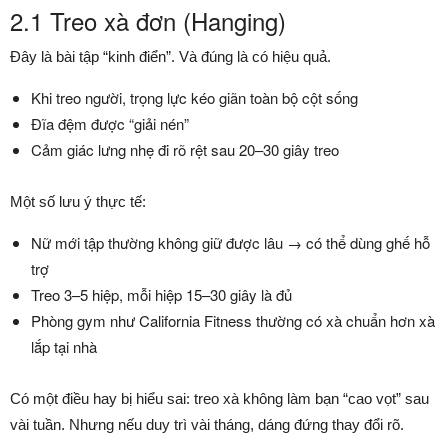
2.1 Treo xà đơn (Hanging)
Đây là bài tập “kinh điển”. Và đúng là có hiệu quả.
Khi treo người, trọng lực kéo giãn toàn bộ cột sống
Đĩa đệm được “giải nén”
Cảm giác lưng nhẹ đi rõ rệt sau 20–30 giây treo
Một số lưu ý thực tế:
Nữ mới tập thường không giữ được lâu → có thể dùng ghế hỗ
trợ
Treo 3–5 hiệp, mỗi hiệp 15–30 giây là đủ
Phòng gym như California Fitness thường có xà chuẩn hơn xà
lắp tại nhà
Có một điều hay bị hiểu sai: treo xà không làm bạn “cao vọt” sau
vài tuần. Nhưng nếu duy trì vài tháng, dáng đứng thay đổi rõ.