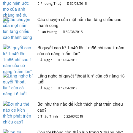
Phương Thuý
30/08/2015
Câu chuyện của một nấm lùn tăng chiều cao
thành công
Lan Hương
30/08/2015
Bí quyết cao từ 1m49 lên 1m56 chỉ sau 1 năm
của cô nàng “nấm lùn”
Ái Ngọc
11/04/2018
Lắng nghe bí quyết "thoát lùn" của cô nàng 16
tuổi
Ái Ngọc
12/04/2018
Bơi như thế nào để kích thích phát triển chiều
cao?
Thảo Trinh
22/03/2018
Con tôi không còn thấp lùn trong 2 tháng nhờ