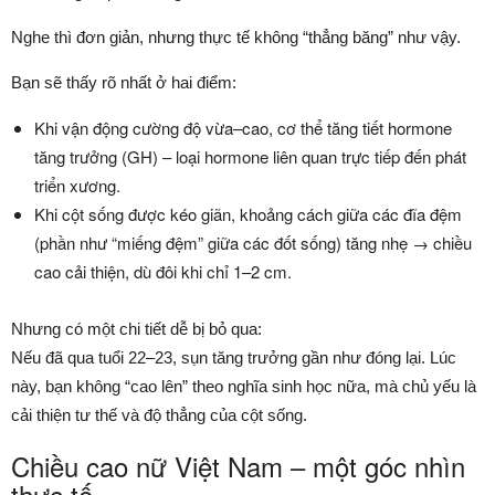
Nghe thì đơn giản, nhưng thực tế không “thẳng băng” như vậy.
Bạn sẽ thấy rõ nhất ở hai điểm:
Khi vận động cường độ vừa–cao, cơ thể tăng tiết hormone
tăng trưởng (GH) – loại hormone liên quan trực tiếp đến phát
triển xương.
Khi cột sống được kéo giãn, khoảng cách giữa các đĩa đệm
(phần như “miếng đệm” giữa các đốt sống) tăng nhẹ → chiều
cao cải thiện, dù đôi khi chỉ 1–2 cm.
Nhưng có một chi tiết dễ bị bỏ qua:
Nếu đã qua tuổi 22–23, sụn tăng trưởng gần như đóng lại. Lúc
này, bạn không “cao lên” theo nghĩa sinh học nữa, mà chủ yếu là
cải thiện tư thế và độ thẳng của cột sống.
Chiều cao nữ Việt Nam – một góc nhìn
thực tế