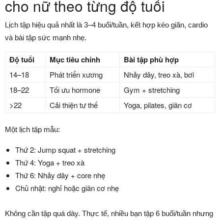
cho nữ theo từng độ tuổi
Lịch tập hiệu quả nhất là 3–4 buổi/tuần, kết hợp kéo giãn, cardio
và bài tập sức mạnh nhẹ.
Độ tuổi
Mục tiêu chính
Bài tập phù hợp
14–18
Phát triển xương
Nhảy dây, treo xà, bơi
18–22
Tối ưu hormone
Gym + stretching
>22
Cải thiện tư thế
Yoga, pilates, giãn cơ
Một lịch tập mẫu:
Thứ 2: Jump squat + stretching
Thứ 4: Yoga + treo xà
Thứ 6: Nhảy dây + core nhẹ
Chủ nhật: nghỉ hoặc giãn cơ nhẹ
Không cần tập quá dày. Thực tế, nhiều bạn tập 6 buổi/tuần nhưng