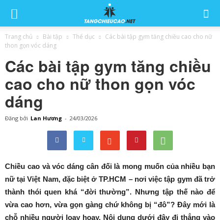
Trang chủ
Bài tập
Thể dục
Các bài tập gym tăng chiều cao cho nữ
thon gọn vóc dáng
Các bài tập gym tăng chiều
cao cho nữ thon gọn vóc
dáng
Đăng bởi
Lan Hương
-
24/03/2026
Chiều cao và vóc dáng cân đối là mong muốn của nhiều bạn
nữ tại Việt Nam, đặc biệt ở TP.HCM – nơi việc tập gym đã trở
thành thói quen khá “đời thường”. Nhưng tập thế nào để
vừa cao hơn, vừa gọn gàng chứ không bị “đô”? Đây mới là
chỗ nhiều người loay hoay. Nội dung dưới đây đi thẳng vào