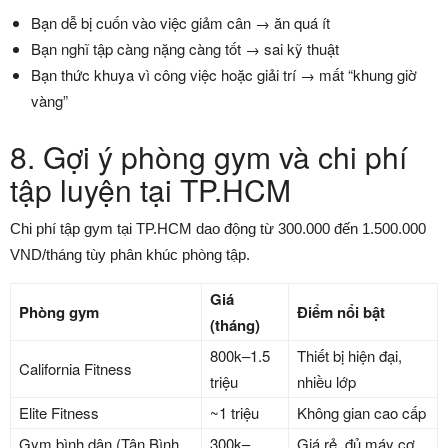
Bạn dễ bị cuốn vào việc giảm cân → ăn quá ít
Bạn nghĩ tập càng nặng càng tốt → sai kỹ thuật
Bạn thức khuya vì công việc hoặc giải trí → mất “khung giờ
vàng”
8. Gợi ý phòng gym và chi phí
tập luyện tại TP.HCM
Chi phí tập gym tại TP.HCM dao động từ 300.000 đến 1.500.000
VND/tháng tùy phân khúc phòng tập.
Giá
Phòng gym
Điểm nổi bật
(tháng)
800k–1.5
Thiết bị hiện đại,
California Fitness
triệu
nhiều lớp
Elite Fitness
~1 triệu
Không gian cao cấp
Gym bình dân (Tân Bình,
300k–
Giá rẻ, đủ máy cơ