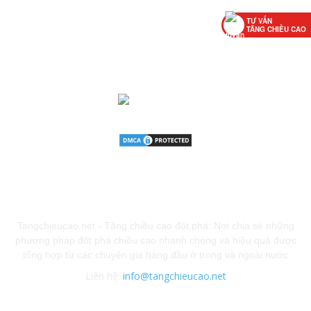
TƯ VẤN
TĂNG CHIỀU CAO
GIỚI THIỆU
Tangchieucao.net - Tăng chiều cao đột phá: Nơi chia sẻ những
phương pháp đột phá chiều cao nhanh chóng và hiệu quả được
tổng hợp từ các chuyên gia hàng đầu ở trong và ngoài nước
Liên hệ:
info@tangchieucao.net
Chính sách bảo mật