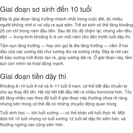
Giai đoạn sơ sinh đến 10 tuổi
Đây là giai đoạn tăng trưởng nhanh nhất trong cuộc đời, dù nhiều
người không nhớ vì nó xảy ra quá sớm. Trẻ sơ sinh có thể tăng khoảng
25 cm chỉ trong năm đầu tiên. Sau đó tốc độ chậm lại, nhưng vẫn đều
đặn — trung bình khoảng 5–6 cm mỗi năm cho đến trước tuổi dậy thì.
Tấm sụn tăng trưởng — hay còn gọi là đĩa tăng trưởng — nằm ở hai
đầu của các xương dài như xương đùi và xương chày. Đây là nơi các
tế bào xương mới được tạo ra, giúp xương dài ra. Ở giai đoạn này, tấm
sụn còn mềm và hoạt động mạnh.
Giai đoạn tiền dậy thì
Khoảng 8–10 tuổi ở nữ và 9–11 tuổi ở nam, cơ thể bắt đầu chuẩn bị
cho sự thay đổi lớn. Hệ nội tiết bắt đầu tiết ra nhiều hormone hơn. Tốc
độ tăng chiều cao theo độ tuổi ở giai đoạn này thường chưa rõ ràng,
nhưng bên trong cơ thể đã có những chuyển động quan trọng.
Tuổi sinh học — tức tuổi xương — có thể khác với tuổi thực tế. Một
đứa trẻ 10 tuổi nhưng có tuổi xương 12 tuổi sẽ dậy thì sớm hơn, và
thường ngừng cao cũng sớm hơn.