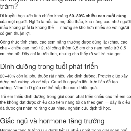
trăm?
Di truyền học ước tính chiếm khoảng
60–80% chiều cao cuối cùng
của một người. Nghĩa là nếu ba mẹ đều thấp, khả năng cao như người
mẫu không phải là không thể — nhưng sẽ khó hơn nhiều so với người
có gen thuận lợi.
Công thức tính chiều cao tiềm năng thường được dùng là: (chiều cao
cha + chiều cao mẹ) / 2, rồi cộng thêm 6,5 cm cho nam hoặc trừ 6,5
cm cho nữ. Đây chỉ là ước tính, nhưng cho thấy rõ vai trò của gen.
Dinh dưỡng trong tuổi phát triển
20–40% còn lại phụ thuộc rất nhiều vào dinh dưỡng. Protein giúp xây
dựng mô xương và cơ bắp. Canxi là nguyên liệu trực tiếp để tạo
xương. Vitamin D giúp cơ thể hấp thu canxi hiệu quả.
Trẻ em thiếu dinh dưỡng trong giai đoạn phát triển chiều cao trẻ em có
thể không đạt được chiều cao tiềm năng tối đa theo gen — đây là điều
đã được ghi nhận rõ ràng qua nhiều nghiên cứu dịch tễ học.
Giấc ngủ và hormone tăng trưởng
Hormone tăng trưởng GH được tiết ra nhiều nhất trong giai đoạn ngủ