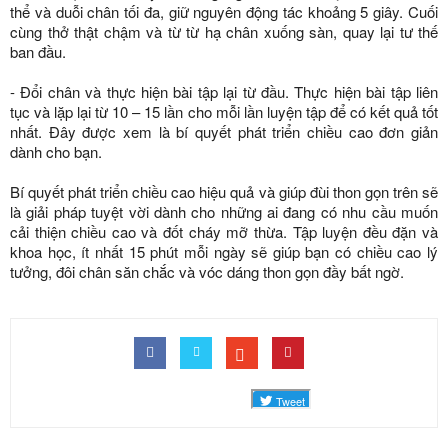
thể và duỗi chân tối đa, giữ nguyên động tác khoảng 5 giây. Cuối
cùng thở thật chậm và từ từ hạ chân xuống sàn, quay lại tư thế
ban đầu.
- Đổi chân và thực hiện bài tập lại từ đầu. Thực hiện bài tập liên
tục và lặp lại từ 10 – 15 lần cho mỗi lần luyện tập để có kết quả tốt
nhất. Đây được xem là bí quyết phát triển chiều cao đơn giản
dành cho bạn.
Bí quyết phát triển chiều cao hiệu quả và giúp đùi thon gọn trên sẽ
là giải pháp tuyệt vời dành cho những ai đang có nhu cầu muốn
cải thiện chiều cao và đốt cháy mỡ thừa. Tập luyện đều đặn và
khoa học, ít nhất 15 phút mỗi ngày sẽ giúp bạn có chiều cao lý
tưởng, đôi chân săn chắc và vóc dáng thon gọn đầy bất ngờ.