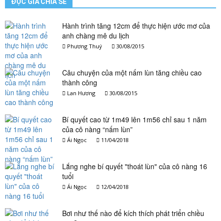
ĐỘC GIẢ CHIA SẺ
Hành trình tăng 12cm để thực hiện ước mơ của
anh chàng mê du lịch
Phương Thuý
30/08/2015
Câu chuyện của một nấm lùn tăng chiều cao
thành công
Lan Hương
30/08/2015
Bí quyết cao từ 1m49 lên 1m56 chỉ sau 1 năm
của cô nàng “nấm lùn”
Ái Ngọc
11/04/2018
Lắng nghe bí quyết "thoát lùn" của cô nàng 16
tuổi
Ái Ngọc
12/04/2018
Bơi như thế nào để kích thích phát triển chiều