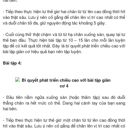
- Tiếp theo thực hiện tư thế giơ hai chân từ từ lên cao đồng thời hít
vào thật sâu. Lưu ý nên cố gắng để chân lên vị trí cao nhất có thể
và duỗi chân tối đa, giữ nguyên động tác khoảng 5 giây.
- Cuối cùng thở thật chậm và từ từ hạ chân xuống sàn, quay lại tư
thế ban đầu. Thực hiện bài tập từ 10 – 15 lần cho mỗi lần luyện
tập để có kết quả tốt nhất. Đây là bí quyết phát triển chiều cao với
bài tập giãn cơ hiệu quả bạn nên tập luyện.
Bài tập 4:
- Đầu tiên nằm ngửa xuống sàn (hoặc thảm tập) sau đó duỗi
thẳng chân ra hết mức có thể. Dang hai cánh tay của bạn sang
hai bên.
- Tiếp theo thực hiện tư thế giơ một chân từ từ lên cao đồng thời
hít vào thật sâu. Lưu ý nên cố gắng để chân lên vị trí cao nhất có