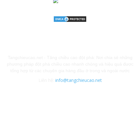
GIỚI THIỆU
Tangchieucao.net - Tăng chiều cao đột phá: Nơi chia sẻ những
phương pháp đột phá chiều cao nhanh chóng và hiệu quả được
tổng hợp từ các chuyên gia hàng đầu ở trong và ngoài nước
Liên hệ:
info@tangchieucao.net
Chính sách bảo mật
KẾT NỐI VỚI CHÚNG TÔI