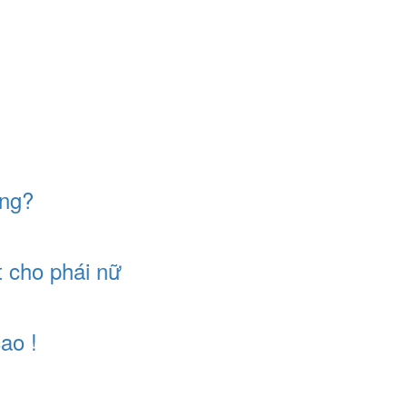
ông?
 cho phái nữ
ao !