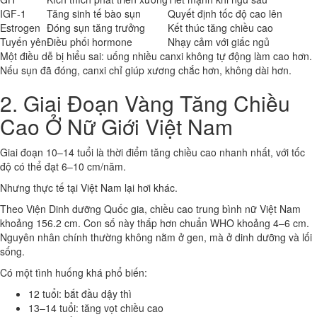
IGF-1
Tăng sinh tế bào sụn
Quyết định tốc độ cao lên
Estrogen
Đóng sụn tăng trưởng
Kết thúc tăng chiều cao
Tuyến yên
Điều phối hormone
Nhạy cảm với giấc ngủ
Một điều dễ bị hiểu sai: uống nhiều canxi không tự động làm cao hơn.
Nếu sụn đã đóng, canxi chỉ giúp xương chắc hơn, không dài hơn.
2. Giai Đoạn Vàng Tăng Chiều
Cao Ở Nữ Giới Việt Nam
Giai đoạn 10–14 tuổi là thời điểm tăng chiều cao nhanh nhất, với tốc
độ có thể đạt 6–10 cm/năm.
Nhưng thực tế tại Việt Nam lại hơi khác.
Theo Viện Dinh dưỡng Quốc gia, chiều cao trung bình nữ Việt Nam
khoảng 156.2 cm. Con số này thấp hơn chuẩn WHO khoảng 4–6 cm.
Nguyên nhân chính thường không nằm ở gen, mà ở dinh dưỡng và lối
sống.
Có một tình huống khá phổ biến:
12 tuổi: bắt đầu dậy thì
13–14 tuổi: tăng vọt chiều cao