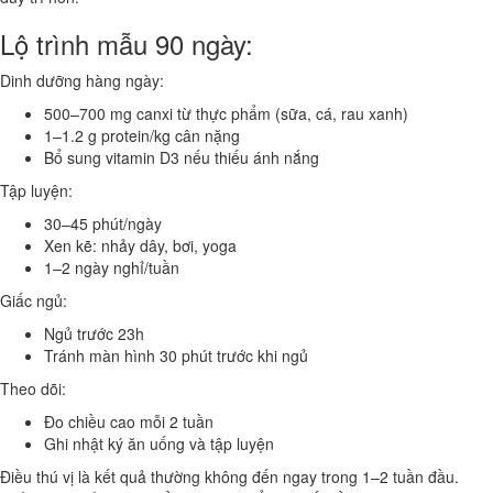
Lộ trình mẫu 90 ngày:
Dinh dưỡng hàng ngày:
500–700 mg canxi từ thực phẩm (sữa, cá, rau xanh)
1–1.2 g protein/kg cân nặng
Bổ sung vitamin D3 nếu thiếu ánh nắng
Tập luyện:
30–45 phút/ngày
Xen kẽ: nhảy dây, bơi, yoga
1–2 ngày nghỉ/tuần
Giấc ngủ:
Ngủ trước 23h
Tránh màn hình 30 phút trước khi ngủ
Theo dõi:
Đo chiều cao mỗi 2 tuần
Ghi nhật ký ăn uống và tập luyện
Điều thú vị là kết quả thường không đến ngay trong 1–2 tuần đầu.