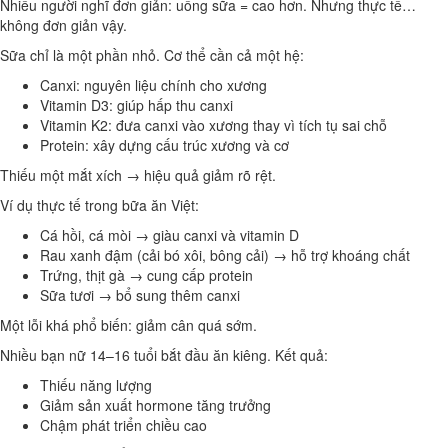
Nhiều người nghĩ đơn giản: uống sữa = cao hơn. Nhưng thực tế…
không đơn giản vậy.
Sữa chỉ là một phần nhỏ. Cơ thể cần cả một hệ:
Canxi: nguyên liệu chính cho xương
Vitamin D3: giúp hấp thu canxi
Vitamin K2: đưa canxi vào xương thay vì tích tụ sai chỗ
Protein: xây dựng cấu trúc xương và cơ
Thiếu một mắt xích → hiệu quả giảm rõ rệt.
Ví dụ thực tế trong bữa ăn Việt:
Cá hồi, cá mòi → giàu canxi và vitamin D
Rau xanh đậm (cải bó xôi, bông cải) → hỗ trợ khoáng chất
Trứng, thịt gà → cung cấp protein
Sữa tươi → bổ sung thêm canxi
Một lỗi khá phổ biến: giảm cân quá sớm.
Nhiều bạn nữ 14–16 tuổi bắt đầu ăn kiêng. Kết quả:
Thiếu năng lượng
Giảm sản xuất hormone tăng trưởng
Chậm phát triển chiều cao