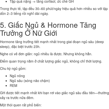
Tập quá nặng → tăng cortisol, ức chế GH
Trong thực tế, tập đều 30–60 phút/ngày hiệu quả hơn nhiều so với tập
dồn 2–3 tiếng rồi nghỉ dài ngày.
5. Giấc Ngủ & Hormone Tăng
Trưởng Ở Nữ Giới
Hormone tăng trưởng tiết mạnh nhất trong giai đoạn ngủ sâu (deep
sleep), đặc biệt trước 23h.
Nghe có vẻ đơn giản: ngủ nhiều là được. Nhưng không hẳn.
Điểm quan trọng nằm ở chất lượng giấc ngủ, không chỉ thời lượng.
Chu kỳ ngủ gồm:
Ngủ nông
Ngủ sâu (sóng não chậm)
REM
GH được tiết mạnh nhất khi bạn rơi vào giấc ngủ sâu đầu tiên—thường
xảy ra trước nửa đêm.
Một thói quen rất phổ biến: