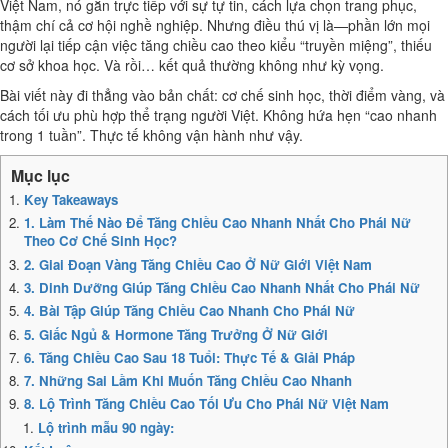
Việt Nam, nó gắn trực tiếp với sự tự tin, cách lựa chọn trang phục,
thậm chí cả cơ hội nghề nghiệp. Nhưng điều thú vị là—phần lớn mọi
người lại tiếp cận việc tăng chiều cao theo kiểu “truyền miệng”, thiếu
cơ sở khoa học. Và rồi… kết quả thường không như kỳ vọng.
Bài viết này đi thẳng vào bản chất: cơ chế sinh học, thời điểm vàng, và
cách tối ưu phù hợp thể trạng người Việt. Không hứa hẹn “cao nhanh
trong 1 tuần”. Thực tế không vận hành như vậy.
Key Takeaways
1. Làm Thế Nào Để Tăng Chiều Cao Nhanh Nhất Cho Phái Nữ
Theo Cơ Chế Sinh Học?
2. Giai Đoạn Vàng Tăng Chiều Cao Ở Nữ Giới Việt Nam
3. Dinh Dưỡng Giúp Tăng Chiều Cao Nhanh Nhất Cho Phái Nữ
4. Bài Tập Giúp Tăng Chiều Cao Nhanh Cho Phái Nữ
5. Giấc Ngủ & Hormone Tăng Trưởng Ở Nữ Giới
6. Tăng Chiều Cao Sau 18 Tuổi: Thực Tế & Giải Pháp
7. Những Sai Lầm Khi Muốn Tăng Chiều Cao Nhanh
8. Lộ Trình Tăng Chiều Cao Tối Ưu Cho Phái Nữ Việt Nam
Lộ trình mẫu 90 ngày: