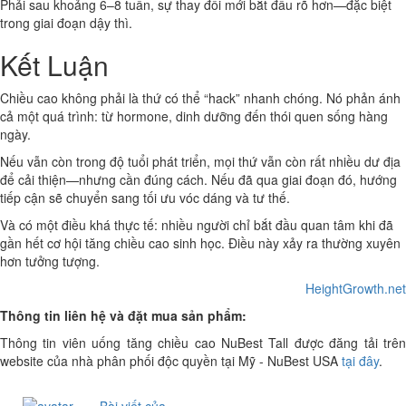
Phải sau khoảng 6–8 tuần, sự thay đổi mới bắt đầu rõ hơn—đặc biệt
trong giai đoạn dậy thì.
Kết Luận
Chiều cao không phải là thứ có thể “hack” nhanh chóng. Nó phản ánh
cả một quá trình: từ hormone, dinh dưỡng đến thói quen sống hàng
ngày.
Nếu vẫn còn trong độ tuổi phát triển, mọi thứ vẫn còn rất nhiều dư địa
để cải thiện—nhưng cần đúng cách. Nếu đã qua giai đoạn đó, hướng
tiếp cận sẽ chuyển sang tối ưu vóc dáng và tư thế.
Và có một điều khá thực tế: nhiều người chỉ bắt đầu quan tâm khi đã
gần hết cơ hội tăng chiều cao sinh học. Điều này xảy ra thường xuyên
hơn tưởng tượng.
HeightGrowth.net
Thông tin liên hệ và đặt mua sản phẩm:
Thông tin viên uống tăng chiều cao NuBest Tall được đăng tải trên
website của nhà phân phối độc quyền tại Mỹ - NuBest USA
tại đây
.
Bài viết của