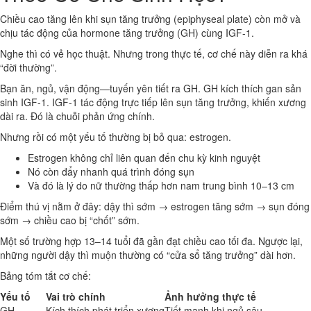
Chiều cao tăng lên khi sụn tăng trưởng (epiphyseal plate) còn mở và
chịu tác động của hormone tăng trưởng (GH) cùng IGF-1.
Nghe thì có vẻ học thuật. Nhưng trong thực tế, cơ chế này diễn ra khá
“đời thường”.
Bạn ăn, ngủ, vận động—tuyến yên tiết ra GH. GH kích thích gan sản
sinh IGF-1. IGF-1 tác động trực tiếp lên sụn tăng trưởng, khiến xương
dài ra. Đó là chuỗi phản ứng chính.
Nhưng rồi có một yếu tố thường bị bỏ qua: estrogen.
Estrogen không chỉ liên quan đến chu kỳ kinh nguyệt
Nó còn đẩy nhanh quá trình đóng sụn
Và đó là lý do nữ thường thấp hơn nam trung bình 10–13 cm
Điểm thú vị nằm ở đây: dậy thì sớm → estrogen tăng sớm → sụn đóng
sớm → chiều cao bị “chốt” sớm.
Một số trường hợp 13–14 tuổi đã gần đạt chiều cao tối đa. Ngược lại,
những người dậy thì muộn thường có “cửa sổ tăng trưởng” dài hơn.
Bảng tóm tắt cơ chế:
Yếu tố
Vai trò chính
Ảnh hưởng thực tế
GH
Kích thích phát triển xương
Tiết mạnh khi ngủ sâu