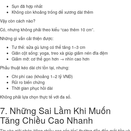
Sụn đã hợp nhất
Không còn khoảng trống để xương dài thêm
Vậy còn cách nào?
Có, nhưng không phải theo kiểu “cao thêm 10 cm”.
Những gì vẫn cải thiện được:
Tư thế: sửa gù lưng có thể tăng 1–3 cm
Giãn cột sống: yoga, treo xà giúp giảm nén đĩa đệm
Giảm mỡ: cơ thể gọn hơn → nhìn cao hơn
Phẫu thuật kéo dài chi tồn tại, nhưng:
Chi phí cao (khoảng 1–2 tỷ VNĐ)
Rủi ro biến chứng
Thời gian phục hồi dài
Không phải lựa chọn thực tế với đa số.
7. Những Sai Lầm Khi Muốn
Tăng Chiều Cao Nhanh
Tin vào giải pháp “tăng chiều cao cấp tốc” thường dẫn đến mất tiền và