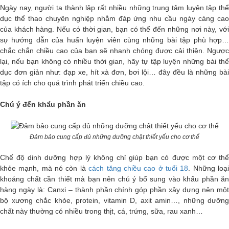
Ngày nay, người ta thành lập rất nhiều những trung tâm luyện tập thể
dục thể thao chuyên nghiệp nhằm đáp ứng nhu cầu ngày càng cao
của khách hàng. Nếu có thời gian, bạn có thể đến những nơi này, với
sự hướng dẫn của huấn luyện viên cùng những bài tập phù hợp…
chắc chắn chiều cao của bạn sẽ nhanh chóng được cải thiện. Ngược
lại, nếu bạn không có nhiều thời gian, hãy tự tập luyện những bài thể
dục đơn giản như: đạp xe, hít xà đơn, bơi lội… đây đều là những bài
tập có ích cho quá trình phát triển chiều cao.
Chú ý đến khẩu phần ăn
Đảm bảo cung cấp đủ những dưỡng chật thiết yếu cho cơ thể
Chế độ dinh dưỡng hợp lý không chỉ giúp bạn có được một cơ thể
khỏe mạnh, mà nó còn là
cách tăng chiều cao ở tuổi 18
. Những loạ
khoáng chất cần thiết mà bạn nên chú ý bổ sung vào khẩu phần ăn
hàng ngày là: Canxi – thành phần chính góp phần xây dựng nên một
bộ xương chắc khỏe, protein, vitamin D, axit amin…, những dưỡng
chất này thường có nhiều trong thịt, cá, trứng, sữa, rau xanh…