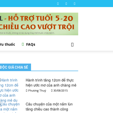
ứu thuốc
FAQs
ĐỘC GIẢ CHIA SẺ
Hành trình tăng 12cm để thực
hiện ước mơ của anh chàng mê
du lịch
Phương Thuý
30/08/2015
Câu chuyện của một nấm lùn
tăng chiều cao thành công