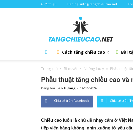
Giới thiệu
Liên hệ: info@tangchieucao.net
Thứ
Tăng
chiều
cao
Cách tăng chiều cao
Bài t
Trang chủ
Bí quyết
Những lưu ý
Phẫu thuật t
Phẫu thuật tăng chiều cao v
Đăng bởi
Lan Hương
-
16/06/2026
Chia sẻ trên Facebook
Chia sẻ trên T
Chiều cao luôn là chủ đề nhạy cảm ở Việt N
tiếp viên hàng không, nhìn xuống tờ yêu cầu