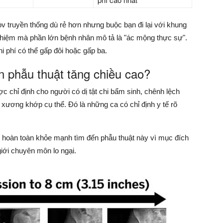
v truyền thống dù rẻ hơn nhưng buộc bạn đi lại với khung
i nghiệm mà phần lớn bệnh nhân mô tả là "ác mộng thực sự".
phí có thể gấp đôi hoặc gấp ba.
n phẫu thuật tăng chiều cao?
ợc chỉ định cho người có dị tật chi bẩm sinh, chênh lệch
 xương khớp cụ thể. Đó là những ca có chỉ định y tế rõ
h hoàn toàn khỏe mạnh tìm đến phẫu thuật này vì mục đích
giới chuyên môn lo ngại.