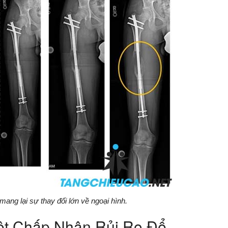
ang lại sự thay đổi lớn về ngoại hình.
iệt Chấp Nhận Rủi Ro Để