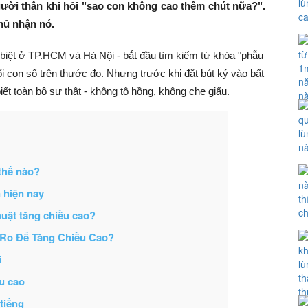
gười thân khi hỏi "sao con không cao thêm chút nữa?".
phủ nhận nó.
 biệt ở TP.HCM và Hà Nội - bắt đầu tìm kiếm từ khóa "phẫu
ổi con số trên thước đo. Nhưng trước khi đặt bút ký vào bất
t toàn bộ sự thật - không tô hồng, không che giấu.
thế nào?
 hiện nay
uật tăng chiều cao?
 Ro Để Tăng Chiều Cao?
i
u cao
tiếng