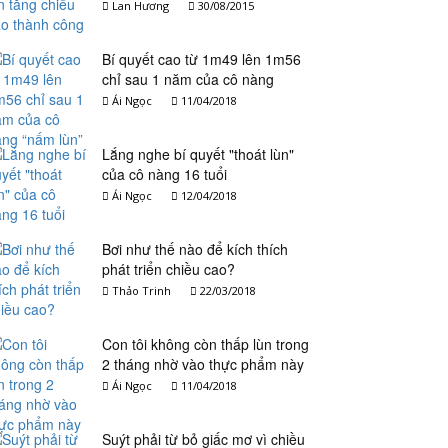
Lan Hương
30/08/2015
Bí quyết cao từ 1m49 lên 1m56
chỉ sau 1 năm của cô nàng
“nấm lùn”
Ái Ngọc
11/04/2018
Lắng nghe bí quyết "thoát lùn"
của cô nàng 16 tuổi
Ái Ngọc
12/04/2018
Bơi như thế nào để kích thích
phát triển chiều cao?
Thảo Trinh
22/03/2018
Con tôi không còn thấp lùn trong
2 tháng nhờ vào thực phẩm này
Ái Ngọc
11/04/2018
Suýt phải từ bỏ giấc mơ vì chiều