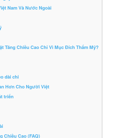
 Việt Nam Và Nước Ngoài
ỹ
ật Tăng Chiều Cao Chỉ Vì Mục Đích Thẩm Mỹ?
o dài chi
àn Hơn Cho Người Việt
t triển
ài
g Chiều Cao (FAQ)