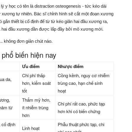
ý y học có tên là distraction osteogenesis - tức kéo dài
ủy xương tự nhiên. Bác sĩ chỉnh hình sẽ cắt một đoạn xương
gắn thiết bị cố định để từ từ kéo giãn hai đầu xương ra,
 hai đầu xương dần được lấp đầy bởi mô xương mới.
... không đơn giản chút nào.
 phổ biến hiện nay
Ưu điểm
Nhược điểm
Chi phí thấp
Cồng kềnh, nguy cơ nhiễm
ua da,
hơn, kiểm soát
trùng cao, hạn chế sinh
tốt
hoạt
xương,
Thẩm mỹ hơn,
Chi phí rất cao, phức tạp
hâm từ
ít nhiễm trùng
hơn khi có biến chứng
hơn
 cố định
Phẫu thuật phức tạp, chi
Linh hoạt
phí cao nhất