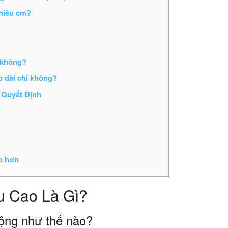
nhiêu cm?
 không?
o dài chi không?
 Quyết Định
ro hơn
u Cao Là Gì?
ộng như thế nào?