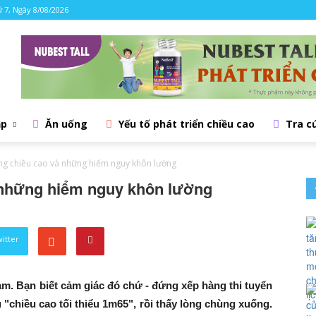
 7, Ngày 8/08/2026
ập
Ăn uống
Yếu tố phát triển chiều cao
Tra c
ăng chiều cao và những hiểm nguy khôn lường
à những hiểm nguy khôn lường
witter
am. Bạn biết cảm giác đó chứ - đứng xếp hàng thi tuyển
 "chiều cao tối thiểu 1m65", rồi thấy lòng chùng xuống.