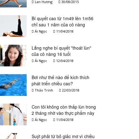
Lan Hương
30/08/2015
Bí quyết cao từ 1m49 lên 1m56
chỉ sau 1 năm của cô nàng
“nấm lùn”
Ái Ngọc
11/04/2018
Lắng nghe bí quyết "thoát lùn"
của cô nàng 16 tuổi
Ái Ngọc
12/04/2018
Bơi như thế nào để kích thích
phát triển chiều cao?
Thảo Trinh
22/03/2018
Con tôi không còn thấp lùn trong
2 tháng nhờ vào thực phẩm này
Ái Ngọc
11/04/2018
Suýt phải từ bỏ giấc mơ vì chiều