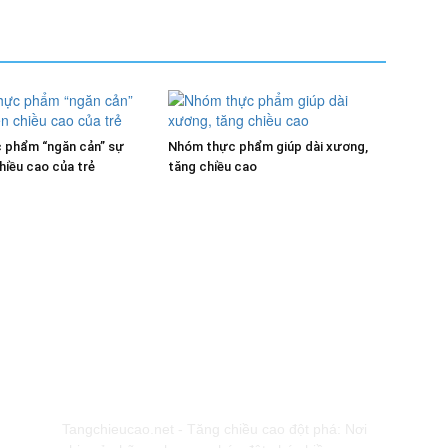
 phẩm “ngăn cản” sự
Nhóm thực phẩm giúp dài xương,
chiều cao của trẻ
tăng chiều cao
GIỚI THIỆU
K
Tangchieucao.net - Tăng chiều cao đột phá: Nơi