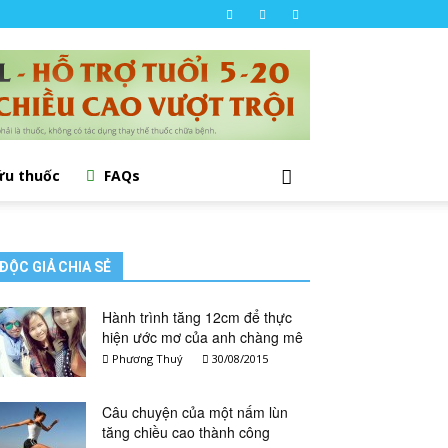
ứu thuốc
FAQs
ĐỘC GIẢ CHIA SẺ
Hành trình tăng 12cm để thực
hiện ước mơ của anh chàng mê
du lịch
Phương Thuý
30/08/2015
Câu chuyện của một nấm lùn
tăng chiều cao thành công