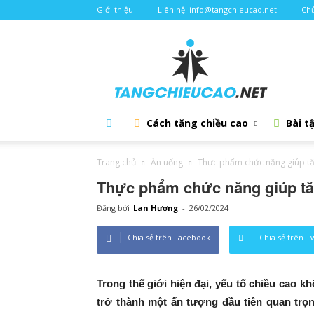
Giới thiệu
Liên hệ: info@tangchieucao.net
Chủ
Tăng
chiều
cao
Cách tăng chiều cao
Bài t
Trang chủ
Ăn uống
Thực phẩm chức năng giúp tă
Thực phẩm chức năng giúp tă
Đăng bởi
Lan Hương
-
26/02/2024
Chia sẻ trên Facebook
Chia sẻ trên T
Trong thế giới hiện đại, yếu tố chiều cao 
trở thành một ấn tượng đầu tiên quan trọ